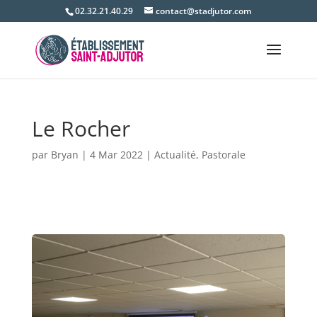
02.32.21.40.29
contact@stadjutor.com
Le Rocher
par
Bryan
|
4 Mar 2022
|
Actualité
,
Pastorale