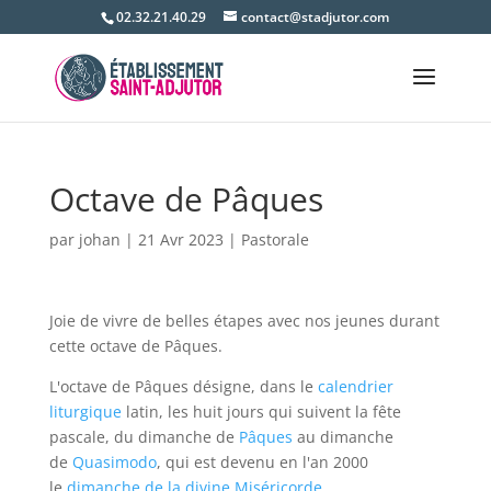
02.32.21.40.29
contact@stadjutor.com
Octave de Pâques
par
johan
|
21 Avr 2023
|
Pastorale
Joie de vivre de belles étapes avec nos jeunes durant
cette octave de Pâques.
L'octave de Pâques désigne, dans le
calendrier
liturgique
latin, les huit jours qui suivent la fête
pascale, du dimanche de
Pâques
au dimanche
de
Quasimodo
, qui est devenu en l'an 2000
le
dimanche de la divine Miséricorde
.