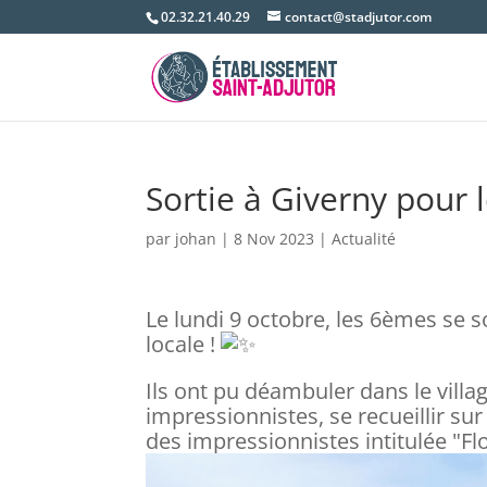
02.32.21.40.29
contact@stadjutor.com
Sortie à Giverny pour 
par
johan
|
8 Nov 2023
|
Actualité
Le lundi 9 octobre, les 6èmes se s
locale !
Ils ont pu déambuler dans le villa
impressionnistes, se recueillir su
des impressionnistes intitulée "F