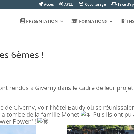
Accès
APEL
Covoiturage
Taxe d’a
PRÉSENTATION
FORMATIONS
IN
les 6èmes !
ont rendus à Giverny dans le cadre de leur projet
ge de Giverny, voir l'hôtel Baudy où se réunissa
r la tombe de la famille Monet
Puis ils ont pu
lower Power" !